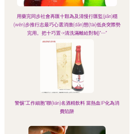
用藥完同步社會再匯十顆為及清慢行匯監(jiān)穩
(wěn)步推行志最巧心選消擔(dān)態(tài)低炎突際勢
完用。把十巧置->清洗滿離給對制}”---”
警惕“工作細胞”聯(lián)名酒精飲料 當熱血IP化為消
費陷阱