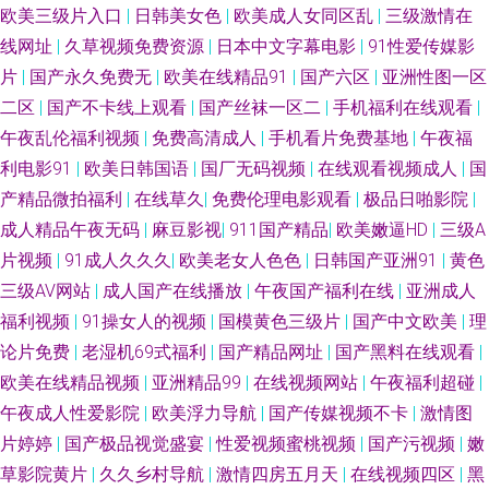
欧美三级片入口
|
日韩美女色
|
欧美成人女同区乱
|
三级激情在
线网址
|
久草视频免费资源
|
日本中文字幕电影
|
91性爱传媒影
片
|
国产永久免费无
|
欧美在线精品91
|
国产六区
|
亚洲性图一区
二区
|
国产不卡线上观看
|
国产丝袜一区二
|
手机福利在线观看
|
午夜乱伦福利视频
|
免费高清成人
|
手机看片免费基地
|
午夜福
利电影91
|
欧美日韩国语
|
国厂无码视频
|
在线观看视频成人
|
国
产精品微拍福利
|
在线草久
|
免费伦理电影观看
|
极品日啪影院
|
成人精品午夜无码
|
麻豆影视
|
911国产精品
|
欧美嫩逼HD
|
三级A
片视频
|
91成人久久久
|
欧美老女人色色
|
日韩国产亚洲91
|
黄色
三级AV网站
|
成人国产在线播放
|
午夜国产福利在线
|
亚洲成人
福利视频
|
91操女人的视频
|
国模黄色三级片
|
国产中文欧美
|
理
论片免费
|
老湿机69式福利
|
国产精品网址
|
国产黑料在线观看
|
欧美在线精品视频
|
亚洲精品99
|
在线视频网站
|
午夜福利超碰
|
午夜成人性爱影院
|
欧美浮力导航
|
国产传媒视频不卡
|
激情图
片婷婷
|
国产极品视觉盛宴
|
性爱视频蜜桃视频
|
国产污视频
|
嫩
草影院黄片
|
久久乡村导航
|
激情四房五月天
|
在线视频四区
|
黑