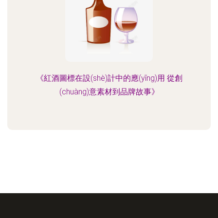
《紅酒圖標在設(shè)計中的應(yīng)用 從創
(chuàng)意素材到品牌故事》