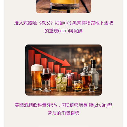
浸入式體驗《教父》細節(jié) 黑幫博物館地下酒吧
的重現(xiàn)與沉醉
美國酒精飲料量降5%，RTD逆勢增長 轉(zhuǎn)型
背后的消費趨勢