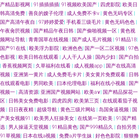
产精品影视网
|
91插插插插
|
91视频欧美国产
|
四虎影院
|
欧美日
韩高清免费
|
善良的嫂子伦理
|
成人免费不卡ⅴ
|
黄色无码专区
|
国产高清午夜自
|
97婷婷爱爱
|
手机看三级毛片
|
黄色无码色色
|
午夜肏屄视频
|
国产精品午夜日韩
|
国产偷啪视频一区
|
黄色视
频网址导航
|
青青国草在线视频
|
国产成人毛片视频
|
91精品18
|
国产91在线
|
殴美浮力影院
|
欧洲色色
|
国产一区二区视频
|
97色
色影视
|
欧美日韩在线观看
|
人人干人人操
|
国内少妇
|
国产白拍
|
香蕉视频网页
|
久草福利在线看
|
成人视频app
|
国产在线高清
视频
|
亚洲第一黄片
|
成人免费毛卡片
|
美女黄片免费观看
|
日韩
在线观看电影
|
男同欧美
|
曰本伦理电影
|
福利在线小视频
|
国产
视频一
|
高清资源
|
亚洲国产视频网站
|
欧美a∨
|
国产精品探花一
区
|
日韩美女免费电影
|
四虎四房
|
欧美第三页
|
在线观看茄子视
频
|
日日夜夜精
|
超级导航
|
黄色三级片网站
|
岛国肏逼视频
|
国
产美女视频91
|
欧美男人狂操美女
|
在线第一页欧美
|
91国产精
选
|
男人操逼天堂视频
|
91精品黄色
|
国产999精品久
|
自拍另类
|
91草视频
|
日本在线a视频
|
免费a片学生妹
|
好色色影院
|
狠狠撸