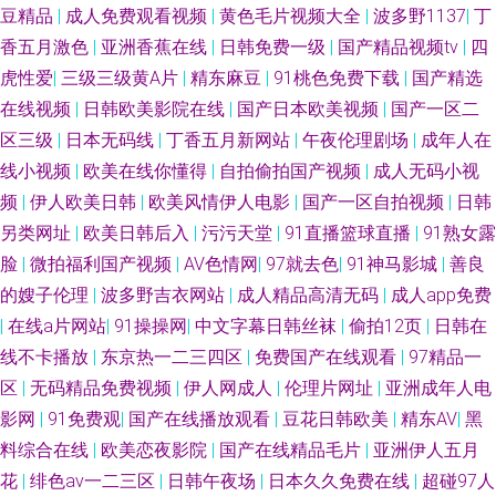
豆精品
|
成人免费观看视频
|
黄色毛片视频大全
|
波多野1137
|
丁
料吃瓜一区二区 国产福利一区二区三区 久久精品干 黄色直播91 日韩视频第
香五月激色
|
亚洲香蕉在线
|
日韩免费一级
|
国产精品视频tv
|
四
虎性爱
|
三级三级黄A片
|
精东麻豆
|
91桃色免费下载
|
国产精选
6页 夜晚剧场福利姬 在线看A片网址 99热青草 91在线免费观看蜜臀 1024成
在线视频
|
日韩欧美影院在线
|
国产日本欧美视频
|
国产一区二
区三级
|
日本无码线
|
丁香五月新网站
|
午夜伦理剧场
|
成年人在
人网站 男女男啪啪啪 91国产黑丝在线 欧美久草网 九九香焦影院 人人爱人人
线小视频
|
欧美在线你懂得
|
自拍偷拍国产视频
|
成人无码小视
频
|
伊人欧美日韩
|
欧美风情伊人电影
|
国产一区自拍视频
|
日韩
干人人操 亚瑟s色网 五月天性交网 91海外视频免费观看 亚洲av褔利专区 在
另类网址
|
欧美日韩后入
|
污污天堂
|
91直播篮球直播
|
91熟女露
脸
|
微拍福利国产视频
|
AV色情网
|
97就去色
|
91神马影城
|
善良
线观看美女视频91 91超碰人人爽 91视频在线观看网址 影音先锋中文字幕资
的嫂子伦理
|
波多野吉衣网站
|
成人精品高清无码
|
成人app免费
源 91涩情软件下载 伊人久荜中文字幕 日本精品五区 国产黑丝av 91楼胸 一
|
在线a片网站
|
91操操网
|
中文字幕日韩丝袜
|
偷拍12页
|
日韩在
线不卡播放
|
东京热一二三四区
|
免费国产在线观看
|
97精品一
级色片免费看 欧美物业精品 国啪福利 91伪娘在线播放 亚洲精品日逼网 蜜臀
区
|
无码精品免费视频
|
伊人网成人
|
伦理片网址
|
亚洲成年人电
影网
|
91免费观
|
国产在线播放观看
|
豆花日韩欧美
|
精东AV
|
黑
嫩屄 成人看片网站 91免费视频网页版 91宅男在线视频 影音先锋av资源一区
料综合在线
|
欧美恋夜影院
|
国产在线精品毛片
|
亚洲伊人五月
花
|
绯色av一二三区
|
日韩午夜场
|
日本久久免费在线
|
超碰97人
日韩福利在线 91影音资源 成人精品日韩精品 国产青青香蕉在线91 久久狼人