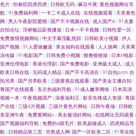
色片
|
怡春院四虎四虎
|
日韩欧无码
|
麻豆午夜
|
黄色视频网址导
航
|
91免费福利网
|
一卡二卡成人在线
|
在线视频观看
|
天美黄色
传媒视频免费在线看 黄总视频 欧美成人超踫AⅤ 无码欧美一区 91国产黑丝短
网
|
男人午夜影院蜜桃
|
国产不卡视频在线
|
成人国产A
|
91夫妻
片 TS黑料吃瓜一区二区 97好色 91视屏专区 国模视频91 国产另类在线 97色
自拍论坛
|
淫秽极品影视播放
|
日本一不卡视频
|
日韩性爱一区
|
免费激情视频网站
|
中文字幕淫亂視頻
|
日韩欧美小视频
|
伊人
涩 国产欧美日韩激情 91上逼 91在线免费观看网站 日本六区精品导航在线
国产视频
|
91人爱操嫩逼
|
美女福利在线观看
|
人人操网
|
天美果
冻传媒
|
91电影国产
|
日韩免费小视频
|
狠撸狠狠操
|
日本H电影
|
91九色国产在线 色五月婷婷免费福利 wwwav热 夜色邦福利网青青久 男人看
亚洲伦理电影
|
香港伦理剧
|
国产免费电影
|
亚洲最大成人
|
成人
欧美日韩在线
|
无码成人精品
|
国产不卡高清在
|
91自拍porn
|
自
片网站AV www99肏 免费观看国产黄色网址 91丝袜视频国产 成人午夜无码
拍另类
|
国产另类欧美
|
三级黄视在线观看
|
国产美女主播自拍
|
青国产在线观看
|
东京热福利导航
|
91成人嫩草网络
|
日本高清
国自区视频50页 美日韩无码 日韩久久经典 亚洲色午夜 91国产极品丝袜女
视频一本
|
午夜视频国产
|
深夜福利王
|
影音先锋成人资源
|
青国
AV窝窝 激情综合色网 欧日韩操逼 天天干天天做 中文字幕日韩资源网 91人妻
产在线
|
三级A片视频
|
三级片黄色片网站
|
日韩午夜场
|
日韩欧
美亚洲午夜
|
免费黄网站v
|
美女被强奷网站
|
在线网址无码观看
|
人人干 avtt五月丁香 国产91在线视频播放 久久精品偷拍视频 午夜寂寞福利
国产视频福利导航
|
免费的a级毛片
|
欧美超碰成人
|
四虎精品导
航
|
日韩精品第三页
|
另类成人网
|
国产一区欧美二区
|
91草在线
吃瓜偷青视频 日本阿v中文字幕 亚洲天堂av网 91黑丝免费 91性爱视频 大香