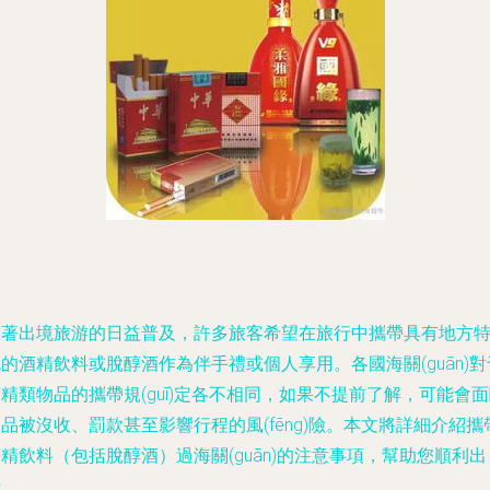
隨著出境旅游的日益普及，許多旅客希望在旅行中攜帶具有地方
的酒精飲料或脫醇酒作為伴手禮或個人享用。各國海關(guān)對
精類物品的攜帶規(guī)定各不相同，如果不提前了解，可能會
品被沒收、罰款甚至影響行程的風(fēng)險。本文將詳細介紹攜
精飲料（包括脫醇酒）過海關(guān)的注意事項，幫助您順利出
行。