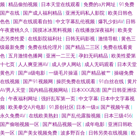
频
|
精品偷拍视频
|
日本天堂在线观看
|
免费的a片网址
|
91免费
国产在线
|
国产成人福利精品
|
亚洲无码私人影院
|
欧美日韩色
色色
|
国产在线观看自拍
|
中文字幕乱伦视频
|
爆乳少妇AV
|
日韩
午夜蜜桃久久
|
国摸冰冰黑料视频
|
在线播放深夜福利
|
欧美变
态另类性爱
|
在线影院福利社
|
日韩无码影视
|
激情导航
|
黄色三
级最新免费
|
免费在线伦理片
|
国产精品二三区
|
免费在线看黄
色
|
五月激情色播网
|
亚洲一二三无
|
孕妇无码精品
|
欧美性爱第
十七页
|
人人爽亚洲AV
|
成人伊人网站
|
成人无码观看
|
日本天堂
黄色片
|
国产a级电影
|
一级毛片操逼
|
国产精品被艹
|
操碰免费
在线视频
|
国产91视频网
|
操屄免费在线观看
|
91白丝在线
|
黄片
AV男人天堂
|
国内精品视频网站
|
日本XXX高清
|
国产日韩亚洲综
合
|
午夜福利网址
|
强奸乱军第一页
|
中文字幕
|
日本中文字幕视
频
|
欧美拳交A片电影
|
91原创社区
|
日本一级a
|
国产视频午夜
|
永久免费AV
|
在线欧美熟妇
|
国产乱伦露脸视频
|
日本三级456
|
国产偷啪视频一区
|
国产精品视频一区
|
成年电影
|
亚洲日韩欧
美一区
|
国产美女视频免费
|
波多野百合
|
日韩另类在线视频
|
欧