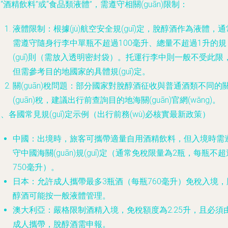
“酒精飲料”或“食品類液體”，需遵守相關(guān)限制：
液體限制：根據(jù)航空安全規(guī)定，脫醇酒作為液體，通
需遵守隨身行李中單瓶不超過100毫升、總量不超過1升的規
(guī)則（需放入透明密封袋）。托運行李中則一般不受此限
但需參考目的地國家的具體規(guī)定。
關(guān)稅問題：部分國家對脫醇酒征收與普通酒類不同的
(guān)稅，建議出行前查詢目的地海關(guān)官網(wǎng)。
、各國常見規(guī)定示例（出行前務(wù)必核實最新政策）
中國：出境時，旅客可攜帶適量自用酒精飲料，但入境時需
守中國海關(guān)規(guī)定（通常免稅限量為2瓶，每瓶不超
750毫升）。
日本：允許成人攜帶最多3瓶酒（每瓶760毫升）免稅入境，
醇酒可能按一般液體管理。
澳大利亞：嚴格限制酒精入境，免稅額度為2.25升，且必須
成人攜帶，脫醇酒需申報。