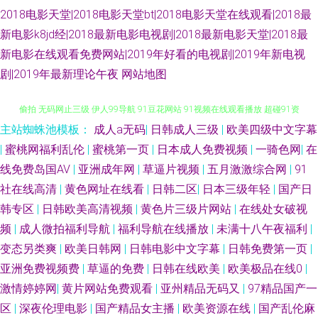
2018电影天堂|2018电影天堂bt|2018电影天堂在线观看|2018最
新电影k8jd经|2018最新电影电视剧|2018最新电影天堂|2018最
新电影在线观看免费网站|2019年好看的电视剧|2019年新电视
剧|2019年最新理论午夜
网站地图
主站蜘蛛池模板：
成人a无码
|
日韩成人三级
|
欧美四级中文字幕
变态91 91网站入口免费 蜜臀91九色原创 欧美自慰色图 日韩精品专区 熟妇
|
蜜桃网福利乱伦
|
蜜桃第一页
|
日本成人免费视频
|
一骑色网
|
在
线免费岛国AV
|
亚洲成年网
|
草逼片视频
|
五月激激综合网
|
91
偷拍 无码网止三级 伊人99导航 91豆花网站 91视频在线观看播放 超碰91资
社在线高清
|
黄色网址在线看
|
日韩二区
|
日本三级年轻
|
国产日
源 久草亚洲天堂 日本深夜激情网址 亚洲天堂2111 91岛国 91桃色免费网站
韩专区
|
日韩欧美高清视频
|
黄色片三级片网站
|
在线处女破视
频
|
成人微拍福利导航
|
福利导航在线播放
|
未满十八午夜福利
|
超碰c人人操 国模福利91 日韩AV综合 婷婷五月天成人网 亚洲Av无吗观看 91
变态另类爽
|
欧美日韩网
|
日韩电影中文字幕
|
日韩免费第一页
|
亚洲免费视频费
|
草逼的免费
|
日韩在线欧美
|
欧美极品在线0
|
不用下载直接看 91情侣视频 91视频资源站 超碰cop 国产色图日 男人的天堂
激情婷婷网
|
黄片网站免费观看
|
亚州精品无码又
|
97精品国产一
区
|
深夜伦理电影
|
国产精品女主播
|
欧美资源在线
|
国产乱伦麻
狠狠干 日韩精品视频播放成人 亚洲AV人人妻人人操 91久久人人操人妻 TS黑