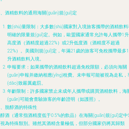
、酒精飲料的通用海關(guān)規(guī)定
數(shù)量限制：大多數(shù)國家對入境旅客攜帶的酒精飲料
明確的限量規(guī)定。例如，歐盟國家通常允許每人攜帶1升
高度酒（酒精度超過22%）或2升低度酒（酒精度不超過
22%）。美國則規(guī)定，年滿21歲的旅客可免稅攜帶最多1
升酒精飲料入境。
申報要求：如果攜帶的酒精飲料超過免稅限額，必須向海關
(guān)申報并繳納相應(yīng)稅費。未申報可能被視為走私，
(dǎo)致嚴厲處罰。
年齡限制：許多國家禁止未成年人攜帶或購買酒精飲料，海
(guān)可能會查驗旅客的年齡證明（如護照）。
二、脫醇酒的特殊性
醇酒（通常指酒精度低于0.5%的飲品）在海關(guān)規(guī)定中
被視為特殊類別。雖然其酒精含量極低，但部分國家仍將其歸類