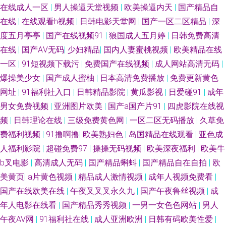
在线成人一区
|
男人操逼天堂视频
|
欧美操逼内天
|
国产精品自
在线
|
在线观看h视频
|
日韩电影天堂网
|
国产一区二区精品
|
深
度五月亭亭
|
国产在线视频91
|
狼国成人五月婷
|
日韩免费高清
在线
|
国产AⅤ无码
|
少妇精品
|
国内人妻蜜桃视频
|
欧美精品在线
一区
|
91短视频下载污
|
免费国产在线视频
|
成人网站高清无码
|
爆操美少女
|
国产成人蜜柚
|
日本高清免费播放
|
免费更新黄色
网址
|
91福利社入口
|
日韩精品影院
|
黄瓜影视
|
日爱碰91
|
成年
男女免费视频
|
亚洲图片欧美
|
国产a国产片91
|
四虎影院在线视
频
|
日韩理论在线
|
三级免费黄色网
|
一区二区无码播放
|
久草免
费福利视频
|
91撸啊撸
|
欧美熟妇色
|
岛国精品在线观看
|
亚色成
人福利影院
|
超碰免费97
|
操操无码视频
|
欧美深夜福利
|
欧美牛
b叉电影
|
高清成人无码
|
国产精品蝌蚪
|
国产精品自在自拍
|
欧
美黄页
|
a片黄色视频
|
精品成人激情视频
|
成年人视频免费看
|
国产在线欧美在线
|
午夜叉叉叉永久九
|
国产午夜鲁丝视频
|
成
年人电影在线看
|
国产精品秀秀视频
|
一男一女色色网站
|
男人
午夜AV网
|
91福利社在线
|
成人亚洲欧洲
|
日韩有码欧美性爱
|