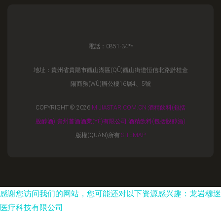
電話：0851-34**
地址：貴州省貴陽市觀山湖區(QŪ)觀山街道恒信北路黔桂金
陽商務(WÙ)辦公樓16層4、5號
COPYRIGHT © 2026
M.JIASTAR.COM.CN
酒精飲料(包括
脫醇酒)
貴州首酒酒業(YÈ)有限公司
酒精飲料(包括脫醇酒)
版權(QUÁN)所有
SITEMAP
感谢您访问我们的网站，您可能还对以下资源感兴趣：龙岩穆迷
医疗科技有限公司