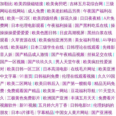
加勒比
|
欧美四级磁链接
|
欧美肏屄吧
|
吉林五月花综合网
|
三级
网站在线网站
|
成人免费
|
欧美老妇精品另类
|
午夜国产福利在
线
|
欧美一区2区
|
欧美四级经典
|
探花久操
|
日日夜夜精
|
A片免
费网
|
日本伦理电影观看
|
午夜福利操逼
|
国产黑料吃瓜在线
|
操
操操操爱爱爱爱
|
欧美色图日韩
|
日皮高潮视屏
|
黑丝白浆在线
观看
|
久草资源在线
|
欧美偷拍亚洲另类
|
美女福利导航
|
AV孕妇
在线
|
欧美福利
|
日本三级学生在线
|
日韩理论在线观看
|
先锋影
音人妖
|
国产精品成人激情
|
国产午夜精品视频
|
丝袜足交在线
|
国产一区视频
|
国产玖玖久久
|
男人天堂午夜
|
欧美疯狂性爱派
对
|
欧美日韩一区三区
|
日本高清电影
|
在线毛片网址
|
欧美亚洲
中文字幕
|
91首页
|
日韩福利免费
|
伦理在线观看视频
|
久久99国
产
|
欧美二区网址
|
欧美日韩后入
|
国产第一艘航母
|
精品无码免
费
|
免费观看国产精品
|
欧美第一网站
|
豆花福利导航
|
91天堂久
久
|
三极黄色免费影片
|
欧洲国产亚洲
|
丰满五月天天
|
免费看片
视频软件
|
新91视频
|
五月婷六月丁香
|
日韩电影bt
|
伦理妈妈的
朋友
|
日本α片祼毛
|
字幕精品
|
中国女人黄片网站
|
国产亚洲视