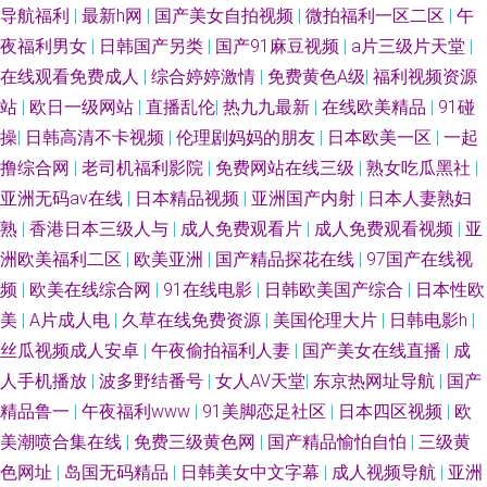
导航福利
|
最新h网
|
国产美女自拍视频
|
微拍福利一区二区
|
午
夜福利男女
|
日韩国产另类
|
国产91麻豆视频
|
a片三级片天堂
|
在线观看免费成人
|
综合婷婷激情
|
免费黄色A级
|
福利视频资源
站
|
欧日一级网站
|
直播乱伦
|
热九九最新
|
在线欧美精品
|
91碰
操
|
日韩高清不卡视频
|
伦理剧妈妈的朋友
|
日本欧美一区
|
一起
撸综合网
|
老司机福利影院
|
免费网站在线三级
|
熟女吃瓜黑社
|
亚洲无码av在线
|
日本精品视频
|
亚洲国产内射
|
日本人妻熟妇
熟
|
香港日本三级人与
|
成人免费观看片
|
成人免费观看视频
|
亚
洲欧美福利二区
|
欧美亚洲
|
国产精品探花在线
|
97国产在线视
频
|
欧美在线综合网
|
91在线电影
|
日韩欧美国产综合
|
日本性欧
美
|
A片成人电
|
久草在线免费资源
|
美国伦理大片
|
日韩电影h
|
丝瓜视频成人安卓
|
午夜偷拍福利人妻
|
国产美女在线直播
|
成
人手机播放
|
波多野结番号
|
女人AV天堂
|
东京热网址导航
|
国产
精品鲁一
|
午夜福利www
|
91美脚恋足社区
|
日本四区视频
|
欧
美潮喷合集在线
|
免费三级黄色网
|
国产精品愉怕自怕
|
三级黄
色网址
|
岛国无码精品
|
日韩美女中文字幕
|
成人视频导航
|
亚洲