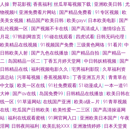
人操
|
野花影视
|
香蕉福利
|
丝瓜草莓视频下载
|
亚洲欧美日韩
|
尤
物视频H
|
亚洲免费看片网站
|
国产精品免费看
|
91专区视频
|
欧
日韩精品aV无码 亚洲网站黄 91超碰网站 91人妻吸奶水91网站 超碰cop 久草
美美女视频
|
精品国产欧美日韩
|
欧美gayv
|
日本欧美电影
|
国产
网精品在线 欧美日韩国产骚熟 婷婷丁香一区二区三区 91国产原创大香蕉 91
乱伦视频一区
|
国产视频不卡在线
|
国产高清成人
|
激情综合五
月花
|
97韩剧网首页
|
91碰在线观看
|
四虎试看
|
日韩无码伦理
|
网战观看 www欧美日韩女同 国产精品丝袜黑色高跟 欧美涩色之欧美涩费 婷
欧美精品在线视频
|
91视频国产免费
|
三级黄色网络
|
91看片
|
中
日韩欧美人射
|
国产九色在线播放
|
国产精品自拍
|
国产精品一
婷她六月天最新 91磁力 91免费看羞羞网站 成人综合婷婷国产精品 加勒比夜
二
|
岛国精品一区二
|
丁香五月婷天堂网
|
中日韩妖精视频
|
国产
日韩精品在线
|
福利视频电影久久
|
宅男福利影院
|
久草福利资
夜干 欧美内射中出 瑟瑟com 91国内产香蕉 91岁成人观看的人性网站 成人斗
源总站
|
污草莓视频
|
香蕉视频草b
|
丁香亚洲五月天
|
青青草在
音视频 黄色网战 青草原大香蕉 手机福利导航日韩二区 影音先锋资源av不撸
中文版
|
欧美一区在线
|
91社免费观看
|
51动漫成人
|
一本一道91
大神
|
国产αv在线
|
岛国免费99
|
日韩精品在线播放
|
欧美日韩在
91福利无码专区中 99久久最新视频网站 国产黄a三级大片 久草青草 青青草
线一区
|
91草逼网站
|
在线国产亚洲
|
欧美a级←片
|
91青草视频
在线
|
吃瓜国产日韩欧美
|
欧美性爱一二三区
|
国产高清操逼网
超碰人妻97 亚洲国产91线视频 91次元网 91视频在线观看高清 99热人与兽
站
|
福利在线观看蜜桃
|
91网官网入口
|
亚洲欧美日本国产
|
午夜
淫网
|
日韩夜间福利
|
欧美乱轮XXX
|
亚洲激情婷婷
|
日本天堂黄
国产淫妇精品WWw 男女黄色片 日韩无砖码毛片 性爱动图 91c网站 91在国线