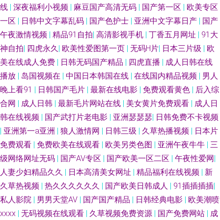
典91福利 日韩欧美综合 91电影五月天网 操人人人操 久久日蜜桃在线 91草
线
|
深夜福利小视频
|
麻豆国产高清无码
|
国产第一区
|
欧美专区
一区
|
日韩中文字幕乱码
|
国产色护士
|
亚洲中文字幕日产
|
国产
莓在线 国产黑丝视频 婷婷五月天aV 91在线视频在线播放 精品无码a∨福利网
午夜激情视频
|
精品91自拍
|
高清影视手机
|
丁香五月网址
|
91大
神自拍
|
四虎永久
|
欧美性爱图第一页
|
无码H片
|
日本三片级
|
欧
亚州国产精品 97干在线观看 久草天堂网 伊人精品影院 91资源在线免费视频
美在线成人免费
|
日韩无码国产精品
|
四虎直播
|
成人日韩在线
播放
|
岛国视频在
|
中国日本韩国在线
|
在线国内精品视频
|
男人
晚上看91
|
日韩国产毛片
|
最新在线电影
|
免费观看黄色
|
后入综
合网
|
成人日韩
|
最新毛片网站在线
|
美女黄片免费观看
|
成人日
韩在线视频
|
国产武打片老电影
|
亚洲瑟瑟瑟
|
日韩免费不卡视频
|
亚洲第一a亚洲
|
狼人激情网
|
日韩三级
|
久草热播视频
|
日本片
免费观看
|
免费欧美在线观看
|
欧美另类色图
|
亚洲午夜牛牛
|
三
级网络网址无码
|
国产AV专区
|
国产欧美一区二区
|
午夜性爱网
|
人妻少妇精品久久
|
日本高清美女网址
|
精品福利在线视频
|
新
久草热视频
|
热久久久久久久
|
国产欧美日韩成人
|
91插插插插
|
私人影院
|
男男天堂AV
|
国产国产精品
|
日韩经典电影
|
欧美潮喷
xxxx
|
无码视频在线观看
|
久草视频免费资源
|
国产免费网站
|
成