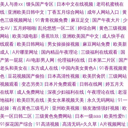
美人与兽xx
|
馒头国产专区
|
日本中文在线视频
|
老司机蜜桃在
线
|
亚洲欧美日韩中文
|
丁香五月综合网站
|
成年人网站入口
|
黄
色三级视频网址
|
91青青祝频免费
|
麻豆足交
|
国产午夜大片
|
少
女AV
|
五月婷啪啪
|
乱伦悠悠一区二区
|
婷综合网
|
黄色三级视频
网站
|
欧美3级电影
|
香蕉玖玖
|
亚洲欧美国产中文
|
成人快手在
线观看
|
欧美日韩网站
|
男女操操操视频
|
麻豆网站免费
|
欧美新
成人
|
A片哪里网址
|
国内精品午夜理论
|
三级福利在线观看
|
国
产第一屁屁
|
AV电影男人网
|
伦理福利在线
|
日本第二片区
|
国产
老头和美女在
|
东方成人在线
|
中国内美女黄色A
|
91香蕉视频黄
色
|
豆花视频国产偷拍
|
日本高清性视频
|
欧美屄肏屄
|
三级网站
视频观看
|
变态另类3
|
日本片免费观看
|
日韩在线网
|
婷五月天
在线草
|
成人免费网址
|
深夜少妇福利在线
|
午夜理论在线
|
老湿
地福利
|
欧美巨乳在线
|
美女水果视频天美
|
永久无码网站
|
91一
起操
|
有点黄色三级毛片
|
亚州欧美视频
|
狼友激情强奸视频
|
欧
美一区日韩二区
|
三级黄色免费网站
|
日本一级aaa
|
欧美性爱h
|
91探花国产综合
|
91高清视频
|
高清无码+久久草
|
A片视频网址
|