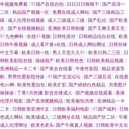
年视频免费看
|
91国产在线自拍
|
日日日日狠狠干
|
国产高清一
二区
|
精品国产视频一区
|
免费在线成人网站
|
国产三级精品三
级
|
成人伦理在线视频
|
成人三级成人三级
|
国产乱论
|
国产欧美
久
|
国产在线视频精品
|
亚洲欧美日韩制服
|
国产又爽又黄又无
|
91九色蝌蚪
|
在线91视频
|
日韩性派对
|
日韩精品综合在线
|
欧美
日韩午夜视频
|
成人看片黄a在线
|
日韩成人网站网址
|
日韩丝袜
中文字幕
|
欧美日韩一线
|
男人天堂久久91
|
欧美日韩二三区
|
日
韩欧美影院在线
|
操碰国产
|
欧美日韩色色
|
日韩欧美精品视频
|
亚洲精品一卡二卡
|
国产美女在线看
|
午夜性影院
|
精品资源导
航
|
男男性爱影院传媒
|
91国产交流论坛
|
国产三级豆花
|
在线黄
色av网
|
欧美性爱自拍
|
欧美扩肛
|
国产婷婷白色精品
|
另类图片
操操操
|
丁香5月色播
|
影音先锋成人
|
国产视频在线观看
|
香港
伦理片电影
|
国产亚洲视频精品
|
欧美偷拍另类
|
亚洲精品一卡
二卡
|
日韩欧美亚洲中文
|
日韩欧美福利电影
|
91国产福利
|
日韩
色成人网站
|
欧美城成人
|
三级网址在线
|
精品国产区二区
|
午夜
成人伦理网址
|
欧美色老头
|
国产午夜真人视频
|
日韩欧美中文在