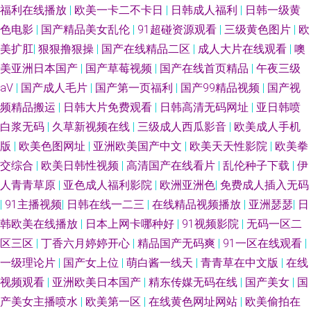
福利在线播放
|
欧美一卡二不卡日
|
日韩成人福利
|
日韩一级黄
色电影
|
国产精品美女乱伦
|
91超碰资源观看
|
三级黄色图片
|
欧
分钟 日韩综合社区在线观看 91巨炮免费福利 国产123 欧美专区手机在线 伊
美扩肛
|
狠狠撸狠操
|
国产在线精品二区
|
成人大片在线观看
|
噢
美亚洲日本国产
|
国产草莓视频
|
国产在线首页精品
|
午夜三级
人焦久伦理在线 91视频网站免费观看 国产11页 欧美不卡的 亚洲av网站不卡
aV
|
国产成人毛片
|
国产第一页福利
|
国产99精品视频
|
国产视
在线 91字幕网 久草亞洲熱 少妇网站91 91大神天堂男人 AV无码波多野 久久
频精品搬运
|
日韩大片免费观看
|
日韩高清无码网址
|
亚日韩喷
白浆无码
|
久草新视频在线
|
三级成人西瓜影音
|
欧美成人手机
这里只有精品99 五月天婷婷小说网站 91老司机精品视频 精品少妇导航 五月
版
|
欧美色图网址
|
亚洲欧美国产中文
|
欧美天天性影院
|
欧美拳
交综合
|
欧美日韩性视频
|
高清国产在线看片
|
乱伦种子下载
|
伊
天色图 91啦中文在线观看 成人精品国产精品 色老大网站在线观看 91工厂 白
人青青草原
|
亚色成人福利影院
|
欧洲亚洲色
|
免费成人插入无码
|
91主播视频
|
日韩在线一二三
|
在线精品视频播放
|
亚洲瑟瑟
|
日
丝滋味在线 久久AⅤ 天天干天天亲天天干 91网址在线看视频 伊人色香蕉 91
韩欧美在线播放
|
日本上网卡哪种好
|
91视频影院
|
无码一区二
区三区
|
丁香六月婷婷开心
|
精品国产无码爽
|
91一区在线观看
|
豆花10 91蜜桃臀 99国产精品综合专区 国产图片23区 欧美日韩sss 婷婷五月
一级理论片
|
国产女上位
|
萌白酱一线天
|
青青草在中文版
|
在线
天色图图片 亚洲欧美日韩丝袜网址 伊人影院9 91久久国产精品 国产午夜经
视频观看
|
亚洲欧美日本国产
|
精东传媒无码在线
|
国产美女
|
国
产美女主播喷水
|
欧美第一区
|
在线黄色网址网站
|
欧美偷拍在