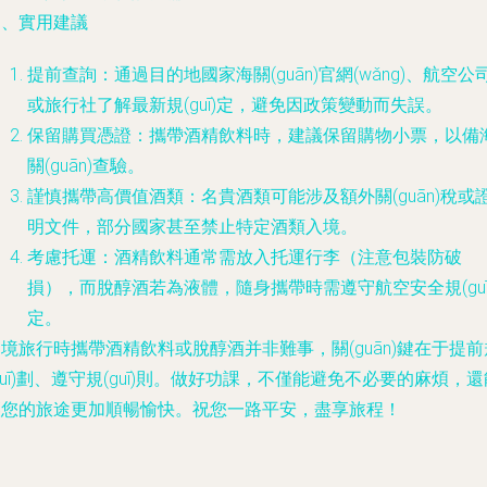
四、實用建議
提前查詢：通過目的地國家海關(guān)官網(wǎng)、航空公
或旅行社了解最新規(guī)定，避免因政策變動而失誤。
保留購買憑證：攜帶酒精飲料時，建議保留購物小票，以備
關(guān)查驗。
謹慎攜帶高價值酒類：名貴酒類可能涉及額外關(guān)稅或
明文件，部分國家甚至禁止特定酒類入境。
考慮托運：酒精飲料通常需放入托運行李（注意包裝防破
損），而脫醇酒若為液體，隨身攜帶時需遵守航空安全規(guī
定。
境旅行時攜帶酒精飲料或脫醇酒并非難事，關(guān)鍵在于提前
guī)劃、遵守規(guī)則。做好功課，不僅能避免不必要的麻煩，還
讓您的旅途更加順暢愉快。祝您一路平安，盡享旅程！