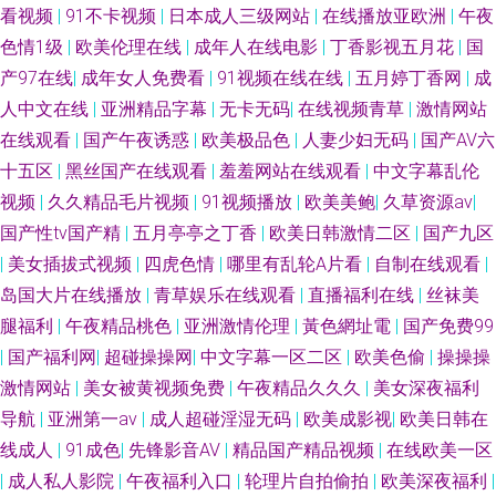
看视频
|
91不卡视频
|
日本成人三级网站
|
在线播放亚欧洲
|
午夜
色情1级
|
欧美伦理在线
|
成年人在线电影
|
丁香影视五月花
|
国
蕉青草 九一视频色综合 日本久久视 在线看日韩 91日曼黄 潮喷视频一区二区
产97在线
|
成年女人免费看
|
91视频在线在线
|
五月婷丁香网
|
成
www豆花社区 黑丝美女自慰网站 欧美精品久久多人混战 天堂色豆花113
人中文在线
|
亚洲精品字幕
|
无卡无码
|
在线视频青草
|
激情网站
在线观看
|
国产午夜诱惑
|
欧美极品色
|
人妻少妇无码
|
国产AV六
91app看片 91亲99 国产91在线视频看看 欧美牛b叉视频 伊人大香焦 91巨乳
十五区
|
黑丝国产在线观看
|
羞羞网站在线观看
|
中文字幕乱伦
视频
|
久久精品毛片视频
|
91视频播放
|
欧美美鲍
|
久草资源av
|
黑丝美女 在线看欧美日韩sss 91麻豆精产国品 av高潮亚洲 国产欧美香蕉视
国产性tv国产精
|
五月亭亭之丁香
|
欧美日韩激情二区
|
国产九区
|
美女插拔式视频
|
四虎色情
|
哪里有乱轮A片看
|
自制在线观看
|
频 日韩欧美网站A片 91n美女 91制片厂东京热 国产精品49 美欧日韩av 色色
岛国大片在线播放
|
青草娱乐在线观看
|
直播福利在线
|
丝袜美
腿福利
|
午夜精品桃色
|
亚洲激情伦理
|
黃色網址電
|
国产免费99
的网站 在线中文字幕网站日韩 91入口成人 操碰在线视频95av 欧美日韩色网
|
国产福利网
|
超碰操操网
|
中文字幕一区二区
|
欧美色偷
|
操操操
站 香蕉国产 91秦先生在这播放 白丝白虎自慰 精品国产二区三区三州 婷婷第
激情网站
|
美女被黄视频免费
|
午夜精品久久久
|
美女深夜福利
导航
|
亚洲第一av
|
成人超碰淫湿无码
|
欧美成影视
|
欧美日韩在
五页 日韩另类无码AV 影视先锋日韩资源网 国产精品久久性爱 日本伦理在线
线成人
|
91成色
|
先锋影音AV
|
精品国产精品视频
|
在线欧美一区
|
成人私人影院
|
午夜福利入口
|
轮理片自拍偷拍
|
欧美深夜福利
|
观看网页 夜夜撸2026俺来也 91社区成人在线 影音先锋资源乱 久久五月91