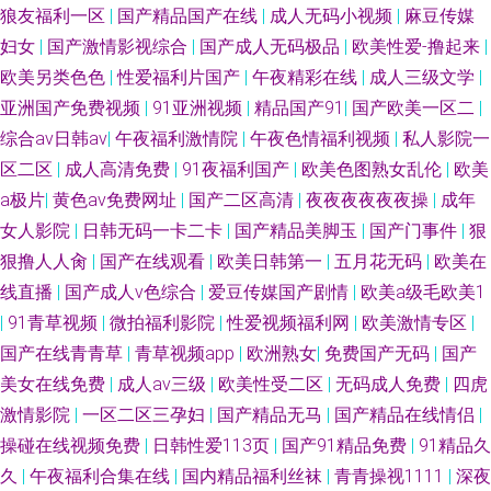
狼友福利一区
|
国产精品国产在线
|
成人无码小视频
|
麻豆传媒
妇女
|
国产激情影视综合
|
国产成人无码极品
|
欧美性爱-撸起来
|
深爱激情激动网 91av福利 A级片男人天堂 久草99福利视频 日韩欧美国产色
欧美另类色色
|
性爱福利片国产
|
午夜精彩在线
|
成人三级文学
|
亚洲国产免费视频
|
91亚洲视频
|
精品国产91
|
国产欧美一区二
|
色 91rp爆 91熊猫在线免费观看 国产电影免费观看 男人天堂A片 五月妞妞网
综合av日韩av
|
午夜福利激情院
|
午夜色情福利视频
|
私人影院一
91国产超碰在线 国产精久久 欧美亚洲私人 一级肏屄视频区 91麻豆天美传媒
区二区
|
成人高清免费
|
91夜福利国产
|
欧美色图熟女乱伦
|
欧美
a极片
|
黄色av免费网址
|
国产二区高清
|
夜夜夜夜夜夜操
|
成年
在线 大香蕉亚洲 久久六热视频 日韩综合在线精品 91com在线 操逼色播 久久
女人影院
|
日韩无码一卡二卡
|
国产精品美脚玉
|
国产门事件
|
狠
狠撸人人肏
|
国产在线观看
|
欧美日韩第一
|
五月花无码
|
欧美在
一区丝袜制服 午夜青青草在线 91狼友紧急 www射射射 久久精品AV电影 91
线直播
|
国产成人v色综合
|
爱豆传媒国产剧情
|
欧美a级毛欧美1
|
91青草视频
|
微拍福利影院
|
性爱视频福利网
|
欧美激情专区
|
福利姬高清无码 AV成人伊人 精品国产自 日韩黄页网站 91九九主播 国产区品
国产在线青青草
|
青草视频app
|
欧洲熟女
|
免费国产无码
|
国产
二区视频 青草视频区 91传媒成人 91中文资源在线 九1秘片免费看 日韩最新
美女在线免费
|
成人av三级
|
欧美性受二区
|
无码成人免费
|
四虎
激情影院
|
一区二区三孕妇
|
国产精品无马
|
国产精品在线情侣
|
黄色网址 91N国亚洲 91熊猫免费看黄 老司机福利 亚洲欧美九区 91欧美色色
操碰在线视频免费
|
日韩性爱113页
|
国产91精品免费
|
91精品久
久
|
午夜福利合集在线
|
国内精品福利丝袜
|
青青操视1111
|
深夜
大香蕉999热视频 久久社区 探花免费观看 91精选视频一区二区 福利视频三