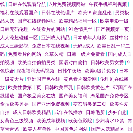
线
|
日韩在线观看导航
|
A片免费视频网站
|
午夜手机福利视频
|
福利在线观看国产
|
日韩在线伦理片
|
欧美99家庭乱伦
|
另类极
品人妖
|
国产在线视频网址
|
欧美精品福利一区
|
欧美电影一级
|
日韩无码伦理
|
在线看片的网站
|
91色情黑丝
|
国产视频第一页
|
人人澡超碰碰一区
|
亚洲成人精品
|
日本成年人电影
|
丝袜中出
|
成人三级影视
|
免费日本在线视频
|
无码a成人
|
欧美日乱一码二
码
|
免费看片的网站
|
久草久精
|
日韩一级片免费看
|
国内成人自
拍视频
|
欧美自拍偷拍另类
|
国语对白偷拍
|
日韩欧美男女爱
|
91
色综合
|
深夜福利无码视频
|
日韩午夜场
|
欧美a级片免费
|
日本
一级黄大片
|
亚洲国产色在线
|
黄色看片深爱网
|
伦理剧在线播
放
|
欧美性爱第十页
|
日韩欧美巨乳
|
日韩欧美黄色片
|
97国产在
线播放
|
国产极品美女在线
|
国产美女福利
|
恋足国产免费专区
|
偷拍欧美另类
|
国产亚洲免费视频
|
变态另类第二页
|
欧美性爱
自拍
|
成人日韩欧美精品
|
成年在线播放
|
日韩毛所
|
少妇自慰
|
女黄色三级视频
|
欧美成年视频
|
欧美色影院
|
少妇喷水18禁
|
青
草青青99
|
欧美人与兽性
|
中国黄色片网站
|
国产人妖精品区
|
国