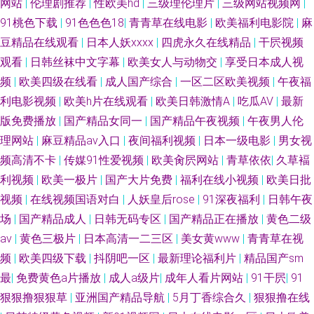
网站
|
伦理剧推荐
|
性欧美hd
|
三级理伦理片
|
三级网站视频网
|
91桃色下载
|
91色色色18
|
青青草在线电影
|
欧美福利电影院
|
麻
豆精品在线观看
|
日本人妖xxxx
|
四虎永久在线精品
|
干屄视频
观看
|
日韩丝袜中文字幕
|
欧美女人与动物交
|
享受日本成人视
频
|
欧美四级在线看
|
成人国产综合
|
一区二区欧美视频
|
午夜福
利电影视频
|
欧美h片在线观看
|
欧美日韩激情A
|
吃瓜AV
|
最新
版免费播放
|
国产精品女同一
|
国产精品午夜视频
|
午夜男人伦
理网站
|
麻豆精品av入口
|
夜间福利视频
|
日本一级电影
|
男女视
频高清不卡
|
传媒91性爱视频
|
欧美肏屄网站
|
青草依依
|
久草褔
利视频
|
欧美一极片
|
国产大片免费
|
福利在线小视频
|
欧美日批
视频
|
在线视频国语对白
|
人妖皇后rose
|
91深夜福利
|
日韩午夜
场
|
国产精品成人
|
日韩无码专区
|
国产精品正在播放
|
黄色二级
av
|
黄色三极片
|
日本高清一二三区
|
美女黄www
|
青青草在视
频
|
欧美四级下载
|
抖阴吧一区
|
最新理论福利片
|
精品国产sm
最
|
免费黄色a片播放
|
成人a级片
|
成年人看片网站
|
91干屄
|
91
狠狠撸狠狠草
|
亚洲国产精品导航
|
5月丁香综合久
|
狠狠撸在线