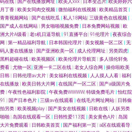
码在线
|
国产在线播放网址
|
欧美人xxx
|
日本变态片
|
欧美婷婷六
月丁香
|
欧美女同肉交视频
|
微拍福利在线视频
|
欧美精品首页
|
青青视频网站
|
国产在线吃瓜
|
私人18网站
|
三级黄色在线视频
|
国产成人在线网站
|
男女啪啪视频免费
|
日本免费网站视频
|
欧
洲大片A级看
|
老s机日逼导航
|
91直播平台
|
91伦理片
|
夜夜综合
网
|
第一精品福利导航
|
日本韩国伦理片
|
美女视频一区二区
|
无
码人妻在线播放
|
国产亚洲欧美一区
|
成人伦理网址
|
另类四虎
|
黑料超碰在线
|
欧美视频区
|
欧美伦理片导航页
|
多人强伦轩免
费看
|
尤物一区
|
亚洲一卡二区在线
|
老女人综合网
|
操你啦欧美
日韩
|
日韩伦理av大片
|
美女福利在线视频
|
人人摸人人看
|
福利
在线播放
|
欧美日韩大片网
|
在线国产一区二区
|
国产a级国片免
费
|
午夜性色福利影院
|
午夜免费WWWW
|
特级免费毛片
|
怡红院
91
|
国产日本色片
|
三级av在线观看
|
在线毛片网址网站
|
日韩偷
拍另类
|
欧美视频play
|
国产美女在线视频
|
日欧在线
|
人妖另类
啪啪
|
岛国在线观看一区
|
日韩性爱113页
|
美女黄色A片
|
岛国
大片免费观看
|
日韩欧美首页
|
国产福利第一页
|
a区在线观看导