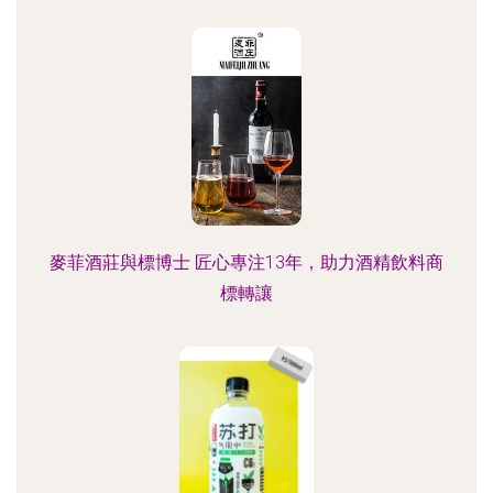
麥菲酒莊與標博士 匠心專注13年，助力酒精飲料商
標轉讓