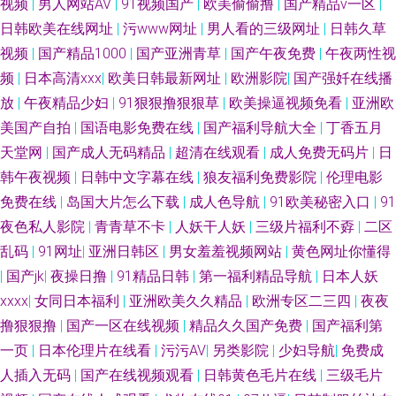
视频
|
男人网站AV
|
91视频国产
|
欧美偷偷撸
|
国产精品v一区
|
日韩欧美在线网址
|
污www网址
|
男人看的三级网址
|
日韩久草
超碰c人人操 国模福利91 日韩AV综合 婷婷五月天成人网 亚洲Av无吗观看 91
视频
|
国产精品1000
|
国产亚洲青草
|
国产午夜免费
|
午夜两性视
频
|
日本高清xxx
|
欧美日韩最新网址
|
欧洲影院
|
国产强奷在线播
不用下载直接看 91情侣视频 91视频资源站 超碰cop 国产色图日 男人的天堂
放
|
午夜精品少妇
|
91狠狠撸狠狠草
|
欧美操逼视频免看
|
亚洲欧
美国产自拍
|
国语电影免费在线
|
国产福利导航大全
|
丁香五月
狠狠干 日韩精品视频播放成人 亚洲AV人人妻人人操 91久久人人操人妻 TS黑
天堂网
|
国产成人无码精品
|
超清在线观看
|
成人免费无码片
|
日
料吃瓜一区二区 国产福利一区二区三区 久久精品干 黄色直播91 日韩视频第
韩午夜视频
|
日韩中文字幕在线
|
狼友福利免费影院
|
伦理电影
免费在线
|
岛国大片怎么下载
|
成人色导航
|
91欧美秘密入口
|
91
6页 夜晚剧场福利姬 在线看A片网址 99热青草 91在线免费观看蜜臀 1024成
夜色私人影院
|
青青草不卡
|
人妖干人妖
|
三级片福利不孬
|
二区
乱码
|
91网址
|
亚洲日韩区
|
男女羞羞视频网站
|
黄色网址你懂得
人网站 男女男啪啪啪 91国产黑丝在线 欧美久草网 九九香焦影院 人人爱人人
|
国产jk
|
夜操日撸
|
91精品日韩
|
第一福利精品导航
|
日本人妖
xxxx
|
女同日本福利
|
亚洲欧美久久精品
|
欧洲专区二三四
|
夜夜
干人人操 亚瑟s色网 五月天性交网 91海外视频免费观看 亚洲av褔利专区 在
撸狠狠撸
|
国产一区在线视频
|
精品久久国产免费
|
国产福利第
线观看美女视频91 91超碰人人爽 91视频在线观看网址 影音先锋中文字幕资
一页
|
日本伦理片在线看
|
污污AV
|
另类影院
|
少妇导航
|
免费成
人插入无码
|
国产在线视频观看
|
日韩黄色毛片在线
|
三级毛片
源 91涩情软件下载 伊人久荜中文字幕 日本精品五区 国产黑丝av 91楼胸 一