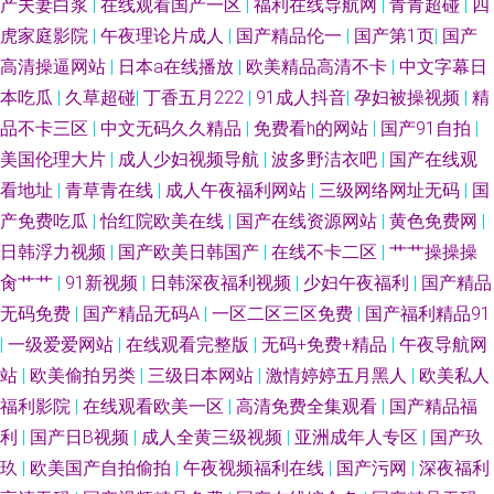
产夫妻白浆
|
在线观看国产一区
|
福利在线导航网
|
青青超碰
|
四
虎家庭影院
|
午夜理论片成人
|
国产精品伦一
|
国产第1页
|
国产
91福利无码专区中 99久久最新视频网站 国产黄a三级大片 久草青草 青青草
高清操逼网站
|
日本a在线播放
|
欧美精品高清不卡
|
中文字幕日
本吃瓜
|
久草超碰
|
丁香五月222
|
91成人抖音
|
孕妇被操视频
|
精
超碰人妻97 亚洲国产91线视频 91次元网 91视频在线观看高清 99热人与兽
品不卡三区
|
中文无码久久精品
|
免费看h的网站
|
国产91自拍
|
美国伦理大片
|
成人少妇视频导航
|
波多野洁衣吧
|
国产在线观
国产淫妇精品WWw 男女黄色片 日韩无砖码毛片 性爱动图 91c网站 91在国线
看地址
|
青草青在线
|
成人午夜福利网站
|
三级网络网址无码
|
国
传媒视频免费在线看 黄总视频 欧美成人超踫AⅤ 无码欧美一区 91国产黑丝短
产免费吃瓜
|
怡红院欧美在线
|
国产在线资源网站
|
黄色免费网
|
日韩浮力视频
|
国产欧美日韩国产
|
在线不卡二区
|
艹艹操操操
片 TS黑料吃瓜一区二区 97好色 91视屏专区 国模视频91 国产另类在线 97色
肏艹艹
|
91新视频
|
日韩深夜福利视频
|
少妇午夜福利
|
国产精品
无码免费
|
国产精品无码A
|
一区二区三区免费
|
国产福利精品91
涩 国产欧美日韩激情 91上逼 91在线免费观看网站 日本六区精品导航在线
|
一级爱爱网站
|
在线观看完整版
|
无码+免费+精品
|
午夜导航网
站
|
欧美偷拍另类
|
三级日本网站
|
激情婷婷五月黑人
|
欧美私人
91九色国产在线 色五月婷婷免费福利 wwwav热 夜色邦福利网青青久 男人看
福利影院
|
在线观看欧美一区
|
高清免费全集观看
|
国产精品福
利
|
国产日B视频
|
成人全黄三级视频
|
亚洲成年人专区
|
国产玖
片网站AV www99肏 免费观看国产黄色网址 91丝袜视频国产 成人午夜无码
玖
|
欧美国产自拍偷拍
|
午夜视频福利在线
|
国产污网
|
深夜福利
国自区视频50页 美日韩无码 日韩久久经典 亚洲色午夜 91国产极品丝袜女