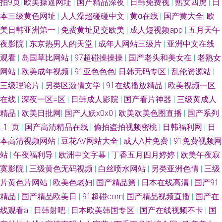
拍9页
|
欧美操逼网址
|
国产精品深夜
|
日韩免费视
|
熟女四虎
|
日
本三级黄色网址
|
人人澡超碰碰中文
|
黄α在线
|
国产黄大全
|
欧
美日韩亚洲第一
|
免费黄址足交欧美
|
成人短视频app
|
五月天午
夜影院
|
东京热男人的天堂
|
成年人网站三级片
|
亚洲中文在线
观看
|
岛国草比网站
|
97超碰操操操
|
国产老头和美女在
|
老熟女
网站
|
欧美成年视频
|
91亚色色色
|
日韩无码专区
|
乱伦资源站
|
三级理论片
|
另类区激情文学
|
91在线播放精品
|
欧美视频一区
在线
|
深夜一区=区
|
日韩成人影院
|
国产看片神器
|
三级黄成人
精品
|
欧美日批网
|
国产人妖x0x0
|
欧美欧美色图直播
|
国产系列
_1_页
|
国产高清精品在线
|
偷拍盗拍视频密桃
|
日韩福利网
|
日
本高清视频网站
|
豆花AV网站大全
|
成人A片免费
|
91免费视频网
站
|
午夜福利导
|
欧洲中文字幕
|
丁香五月四月婷婷
|
欧美午夜寂
寞影院
|
三级黄色无码视频
|
白丝喷水网站
|
另类亚洲色情
|
三级
片黄色片网站
|
欧美色老妇
|
国产精品第
|
日本在线高清
|
国产91
精品
|
国产精品欧美日
|
91超碰com
|
国产精品视频直播
|
国产在
线观看a
|
日韩射吧
|
日本欧美韩国专区
|
国产在线视频不卡
|
国