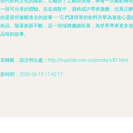
了現代飲料文化的縮影。它融合了工藝與情感，將每一次啜飲轉
為一段可分享的體驗。在這個瓶中，酒精或許帶來微醺，但真正
人的是那些被釀進去的故事——它們讓簡單的飲料升華為連接心靈
藝術品。隨著創新不斷，這一領域將繼續拓展，為世界帶來更多
得品味的故事。
若轉載，請注明出處：http://m.jiastar.com.cn/product/81.html
新時間：2026-06-19 17:42:17