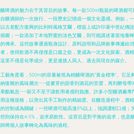
釀啤酒的魅力在于其背后的故事。每一款500ml瓶裝的啤酒都可
源自釀酒師的一次旅行、一段歷史記憶或一個文化靈感。例如，
款以古老配方復興的比利時風格艾爾，標簽上或許印著中世紀傳
的插圖；一款添加了本地野蜜的淡色艾爾，則可能講述著當地養
人的傳承。這些故事通過瓶身設計、原料說明和品牌敘事傳遞給
費者，使得飲酒不再僅僅是口腹之欲，更成為一次文化探索。酒
在這里不僅是化學成分，更是連接人與人、過去與現在的媒介。
工藝角度看，500ml的容量被視為精釀啤酒的“黃金標準”。它足
容納復雜的風味層次——從麥芽的甜香到酒花的苦澀，再到酵母帶
的果酯氣息——卻又不至于讓飲用者感到負擔。許多小型釀酒廠專
采用這種規格，以突出其手工制作的精細度。在釀造過程中，酒
度的控制成為關鍵：一些啤酒可能高達8%以上，強調濃郁口感；
一些則保持在4-5%，追求易飲性。這背后是對平衡的追求，也是
酒師將個人故事轉化為風味的過程。