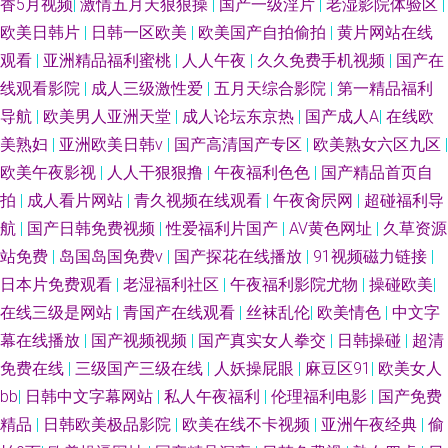
香5月视频
|
激情五月天狠狠操
|
国产一级淫片
|
老湿影院体验区
|
欧美日韩片
|
日韩一区欧美
|
欧美国产自拍偷拍
|
黄片网站在线
观看
|
亚洲精品福利蜜桃
|
人人午夜
|
久久免费手机视频
|
国产在
线观看影院
|
成人三级激性爱
|
五月天综合影院
|
第一精品福利
导航
|
欧美男人亚洲天堂
|
成人论坛东京热
|
国产成人A
|
在线欧
美熟妇
|
亚洲欧美日韩v
|
国产高清国产专区
|
欧美熟女六区九区
|
欧美午夜影视
|
人人干狠狠撸
|
午夜福利色色
|
国产精品首页自
拍
|
成人看片网站
|
青久视频在线观看
|
午夜肏屄网
|
超碰福利导
航
|
国产日韩免费视频
|
性爱福利片国产
|
AV黄色网址
|
久草资源
站免费
|
岛国岛国免费v
|
国产探花在线播放
|
91视频磁力链接
|
日本片免费观看
|
老湿福利社区
|
午夜福利影院尤物
|
操碰欧美
|
在线三级是网站
|
青国产在线观看
|
丝袜乱伦
|
欧美情色
|
中文字
幕在线播放
|
国产视频视频
|
国产真实女人拳交
|
日韩操碰
|
超清
免费在线
|
三级国产三级在线
|
人妖操屁眼
|
麻豆区91
|
欧美女人
bb
|
日韩中文字幕网站
|
私人午夜福利
|
伦理福利电影
|
国产免费
精品
|
日韩欧美极品影院
|
欧美在线不卡视频
|
亚洲午夜经典
|
偷