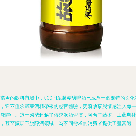
當今的飲料市場中，500ml瓶裝精釀啤酒已成為一個獨特的文化
號，它不僅承載著酒精帶來的感官體驗，更將故事與情感注入每
滴液體中。這一趨勢超越了傳統飲酒習慣，融合了藝術、工藝與
交，甚至擴展至脫醇酒領域，為不同需求的消費者提供了豐富選
擇。