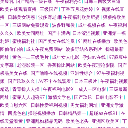
美爆乳
|
国产精品一级在线
|
午夜福利yyc
|
日韩三四级大白逼
|
欧美在线观看直播
|
三级国产
|
丁香五月花婷婷
|
91视频在线直
播
|
日韩美女诱惑
|
波多野老师
|
午夜福利欧美肥婆
|
狠狠撸欧美
一区
|
三级网站免费观看
|
波多野和俊
|
成年视频在线
|
午夜福利
久久久
|
欧美女同网址
|
国产丰满岳
|
日本涩涩视频
|
亚洲第一福
利姬
|
蜜桃福利社
|
国产美女在线吃瓜
|
91网址在线播放
|
欧美色
图偷偷自拍
|
成人午夜免费网站
|
波多野结依系列片
|
操碰最新
网址
|
黄色一二三级毛片
|
成年女人电影
|
孕妇av在线
|
97麻豆中
文字幕
|
老湿影院一区
|
香蕉操比网站
|
欧美午夜理论影院
|
国产
极品美女在线
|
国产噜噜在线视频
|
亚洲性综合
|
97午夜福利视
频
|
国产玖玖久久
|
AV不卡在线观看
|
日本三极片
|
午夜福利视频
精选
|
青青操人人操
|
午夜福利电影91
|
成人一区电影
|
三级最新
网址
|
蜜芽人人超碰97
|
激情文学色
|
国产玖玖
|
日韩电影不卡
|
欧美自慰六区
|
日韩性爱福利视频
|
男女福利网址
|
亚洲文学激
情
|
四虎色色
|
操碰视频播放
|
日韩精品第一
|
超碰aa在线91
|
在
线天堂看黄
|
亚洲乱妇精品无码
|
欧美色老头
|
亚洲区欧美区
|
丁