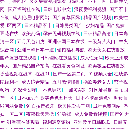
婷
|
丁香乱伦
|
久久免费视频观看
|
精品国产不卡一区
|
日韩性交
福利姬高清无码 AV成人伊人 精品国产自 日韩黄页网站 91九九主播 国产区品
网
|
国产福利社在线
|
日韩电影中文
|
深夜爱福利视频
|
国产不卡
二区视频 青草视频区 91传媒成人 91中文资源在线 九1秘片免费看 日韩最新
在线
|
成人伦理电影网站
|
国产青草国际
|
精品国产视频
|
欧美性
爱1区两区
|
日本精品不卡
|
日韩另类国产
|
少妇精品
|
国产免费
黄色网址 91N国亚洲 91熊猫免费看黄 老司机福利 亚洲欧美九区 91欧美色色
豆花在线
|
欧美乱码
|
孕妇无码视频在线
|
日韩精品高清
|
日本高
清一区
|
五月天色四虎
|
亚洲韩国日本在线
|
三级黄片入口
|
午夜
大香蕉999热视频 久久社区 探花免费观看 91精选视频一区二区 福利视频三
综合网
|
亞洲日韓日本一道
|
偷拍福利导航
|
欧美美女在线播放
|
国产盗摄在线观看
|
日韩理论在线播放
|
成人性无码
|
欧美亚州成
分钟 日韩综合社区在线观看 91巨炮免费福利 国产123 欧美专区手机在线 伊
年人
|
国产精品自产拍高
|
在线看黄色网址
|
欧美极品在线播放
|
人焦久伦理在线 91视频网站免费观看 国产11页 欧美不卡的 亚洲av网站不卡
香蕉视频在线草
|
在线91
|
国产一区第二页
|
91视频大全
|
在线影
院福利社
|
成人综合精品
|
五月激情播播
|
操欧美老女人
|
茄子视
在线 91字幕网 久草亞洲熱 少妇网站91 91大神天堂男人 AV无码波多野 久久
频污
|
91深情叉喔
|
一本色导航
|
一点黄A黄
|
91网址导航
|
自拍国
产一区
|
日本gay片
|
欧美色色五月天
|
日本不卡高清免v
|
男女啪
这里只有精品99 五月天婷婷小说网站 91老司机精品视频 精品少妇导航 五月
啪网站免费
|
91自拍青娱乐
|
欧美性爱去干网
|
成年免费网站
|
孕
妇一区二区
|
夜夜操天天操
|
91碰操
|
成人免费看视频
|
国产91大
天色图 91啦中文在线观看 成人精品国产精品 色老大网站在线观看 91工厂 白
片
|
91香蕉在线观看
|
福利源资源站
|
亚洲欧美日韩吃瓜
|
日韩无