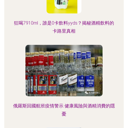
狂喝7910ml，誰是0卡飲料yyds？揭秘酒精飲料的
卡路里真相
俄羅斯回國航班疫情警示 健康風險與酒精消費的隱
憂