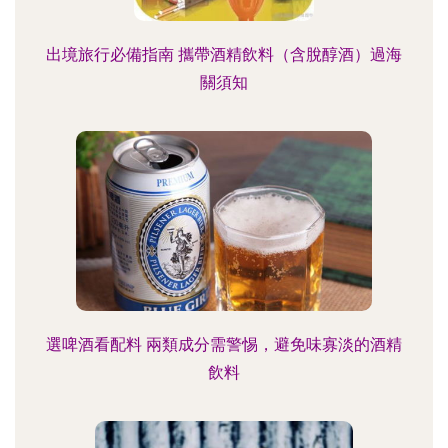
出境旅行必備指南 攜帶酒精飲料（含脫醇酒）過海
關須知
選啤酒看配料 兩類成分需警惕，避免味寡淡的酒精
飲料