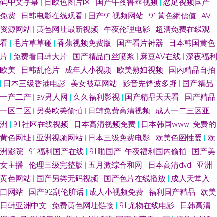
码中文字幕
|
日欧色图片区
|
国产午夜鲁丝视频
|
恋足视频国产
丝滋味在线 久久AⅤ 天天干天天亲天天干 91网址在线看视频 伊人色香蕉 91
免费
|
日韩电影在线观看
|
国产91视频网站
|
91黃色網價值
|
AV
豆花10 91蜜桃臀 99国产精品综合专区 国产图片23区 欧美日韩sss 婷婷五月
资源网站
|
黄色网址最新视频
|
午夜伦理电影
|
超清免费在线观
看
|
毛片草草碰
|
香蕉视频免费版
|
国产看片神器
|
日本韩国黄色
天色图图片 亚洲欧美日韩丝袜网址 伊人影院9 91久久国产精品 国产午夜经
片
|
免费看日韩大片
|
国产精品白丝喷浆
|
麻豆AⅤ在线
|
深夜福利
欧美
|
日韩乱伦片
|
成年人小视频
|
欧美熟妇视频
|
国内精品自拍
典91福利 日韩欧美综合 91电影五月天网 操人人人操 久久日蜜桃在线 91草
|
日本三级香港电彭
|
美女被草网站
|
影音先锋波多野
|
国产精品
一产二产
|
av男人网
|
久久福利影视
|
国产精品天天看
|
国产精品
莓在线 国产黑丝视频 婷婷五月天aV 91在线视频在线播放 精品无码a∨福利网
一区二区
|
另类欧美偷拍
|
日韩免费高清视频
|
成人一二三区亚
洲
|
91社区在线视频
|
日本高清视频免费
|
日本韩国www
|
免费的
亚州国产精品 97干在线观看 久草天堂网 伊人精品影院 91资源在线免费视频
黄色网址
|
亚洲视频网站
|
日本三级免费电影
|
欧美色图性爱
|
欧
洲影院
|
91福利国产在线
|
91啪国产
|
午夜福利国内偷拍
|
国产美
女主播
|
伦理三级完整版
|
五月激综合和网
|
日本高清dvd
|
亚洲
黄色网站
|
国产另类无码视频
|
国产色片在线播放
|
成人天堂入
口网站
|
国产92刮伦脏话
|
成人小视频免费
|
福利国产精品
|
欧美
日韩亚洲中文
|
免费黄色网址链接
|
91尤物在线电影
|
日韩高清