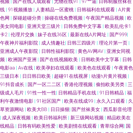
视频
|
国产在线人成观看
|
尤物在线91
|
97艹逼
|
日韩制服丝袜在
线
|
91视频播放
|
人妻精品一区蜜桃
|
日韩福利在线观看
|
A片黄
级色片免费看 欧美物业精品 国啪福利 91伪娘在线播放 亚洲精品日逼网 蜜臀
色网
|
探碰超碰分类
|
操碰在线免费视频
|
午夜国产精品视频
|
欧
美女同电影
|
亚洲天堂三级片
|
日韩免费中文字幕
|
欧美乱伦卡1
嫩屄 成人看片网站 91免费视频网页版 91宅男在线视频 影音先锋av资源一区
卡2
|
伦理片交换
|
妹子在线36区
|
最新在线A片网址
|
国产999
|
午夜神片福利影院
|
成人情趣社
|
日韩三四级片
|
理论片第一页
|
日韩福利在线 91影音资源 成人精品日韩精品 国产青青香蕉在线91 久久狼人
亚洲成人午夜影院
|
日韩性福利影院
|
黄色AV网AV
|
亚洲女同视
日韩精品aV无码 亚洲网站黄 91超碰网站 91人妻吸奶水91网站 超碰cop 久草
频
|
欧洲国产亚洲
|
国产在线视频欧美
|
日韩欧美中文字幕
|
日韩
电影aa
|
Av在线
|
欧美孕妇在线观看
|
欧美色在线观看
|
午夜黄色
网精品在线 欧美日韩国产骚熟 婷婷丁香一区二区三区 91国产原创大香蕉 91
三级日本
|
日日韩日欧美
|
超碰91在线视屏
|
动漫h片黄片视频
|
91抖音成长
|
国产一区二二区
|
香港伦理视频
|
偷拍欧美另类
|
三
网战观看 www欧美日韩女同 国产精品丝袜黑色高跟 欧美涩色之欧美涩费 婷
级成人毛片
|
91性一性一性
|
日韩精品手机在线
|
91日韩精品
|
福
利午夜激情电影
|
91社区国产
|
欧美在线成99
|
永久入口观看
|
久
婷她六月天最新 91磁力 91免费看羞羞网站 成人综合婷婷国产精品 加勒比夜
草资源网站
|
欧美大BB
|
日日操狠
|
国产丝袜美女
|
西瓜影音伦理
|
成人深夜视频
|
欧美日韩福利所
|
新三级网站视频
|
精品欧美在
夜干 欧美内射中出 瑟瑟com 91国内产香蕉 91岁成人观看的人性网站 成人斗
线精品
|
日韩有码欧美性爱
|
欧美剧情在线观看
|
青草综合网
|
国
音视频 黄色网战 青草原大香蕉 手机福利导航日韩二区 影音先锋资源av不撸