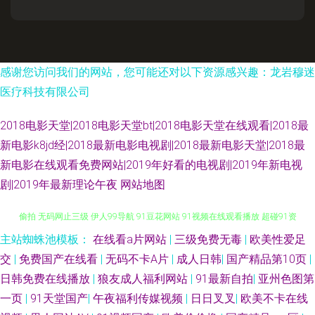
感谢您访问我们的网站，您可能还对以下资源感兴趣：龙岩穆迷
医疗科技有限公司
2018电影天堂|2018电影天堂bt|2018电影天堂在线观看|2018最
新电影k8jd经|2018最新电影电视剧|2018最新电影天堂|2018最
新电影在线观看免费网站|2019年好看的电视剧|2019年新电视
剧|2019年最新理论午夜
网站地图
主站蜘蛛池模板：
在线看a片网站
|
三级免费无毒
|
欧美性爱足
变态91 91网站入口免费 蜜臀91九色原创 欧美自慰色图 日韩精品专区 熟妇
交
|
免费国产在线看
|
无码不卡A片
|
成人日韩
|
国产精品第10页
|
偷拍 无码网止三级 伊人99导航 91豆花网站 91视频在线观看播放 超碰91资
日韩免费在线播放
|
狼友成人福利网站
|
91最新自拍
|
亚州色图第
一页
|
91天堂国产
|
午夜福利传媒视频
|
日日叉叉
|
欧美不卡在线
源 久草亚洲天堂 日本深夜激情网址 亚洲天堂2111 91岛国 91桃色免费网站