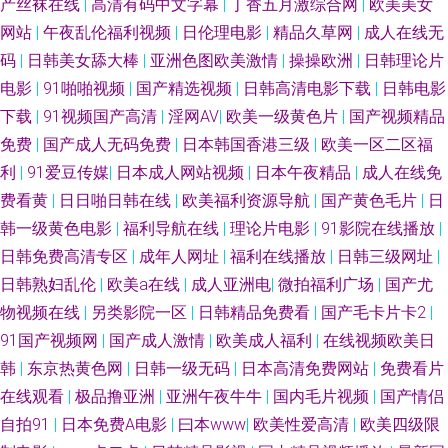
产丝袜在线
|
高清有码中文字幕
|
丁香五月激综合网
|
欧美美女
网站
|
午夜乱伦福利视频
|
日伦理电影
|
精品久草网
|
成人在线无
码
|
日韩美女舔大棒
|
亚洲色图欧美激情
|
操操欧洲
|
日韩理论片
电影
|
91啪啪视频
|
国产精选视频
|
日韩高清电影下载
|
日韩电影
下载
|
91视频国产高清
|
淫网AV
|
欧美一级黄色片
|
国产视频精品
免费
|
国产成人无码免费
|
日本韩国香港三级
|
欧美一区二区福
利
|
91爱豆传媒
|
日本成人网站视频
|
日本午夜精品
|
成人在线免
费看黄
|
日日啪日韩在线
|
欧美福利资源导航
|
国产黄色毛片
|
日
韩一级黄色电影
|
福利导航在线
|
理论片电影
|
91影院在线播放
|
日韩免费高清专区
|
成年人网址
|
福利在线播放
|
日韩三级网址
|
日韩熟妇乱伦
|
欧美a在线
|
成人亚洲电
|
微拍福利广场
|
国产尤
物视频在线
|
另类影院一区
|
日韩精品免费看
|
国产毛卡片卡2
|
91国产视频网
|
国产成人激情
|
欧美成人福利
|
在线视频欧美日
韩
|
东京热黄色网
|
日韩一级无码
|
日本高清免费网站
|
免费看片
在线观看
|
极品撸亚洲
|
亚洲午夜牛牛
|
国内毛片视频
|
国产情侣
自拍91
|
日本免费A电影
|
曰本www
|
欧美性爱高清
|
欧美四级限