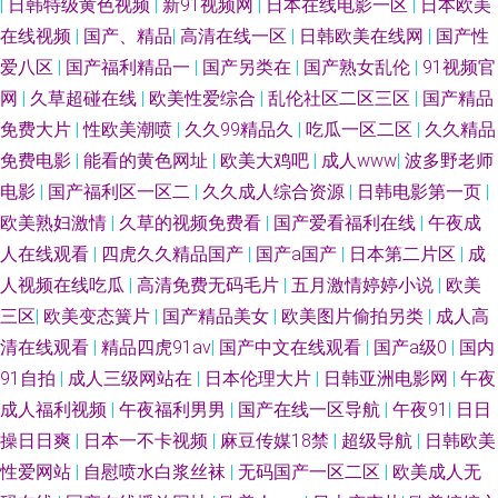
|
日韩特级黄色视频
|
新91视频网
|
日本在线电影一区
|
日本欧美
在线视频
|
国产、精品
|
高清在线一区
|
日韩欧美在线网
|
国产性
爱八区
|
国产福利精品一
|
国产另类在
|
国产熟女乱伦
|
91视频官
网
|
久草超碰在线
|
欧美性爱综合
|
乱伦社区二区三区
|
国产精品
免费大片
|
性欧美潮喷
|
久久99精品久
|
吃瓜一区二区
|
久久精品
免费电影
|
能看的黄色网址
|
欧美大鸡吧
|
成人www
|
波多野老师
电影
|
国产福利区一区二
|
久久成人综合资源
|
日韩电影第一页
|
欧美熟妇激情
|
久草的视频免费看
|
国产爱看福利在线
|
午夜成
人在线观看
|
四虎久久精品国产
|
国产a国产
|
日本第二片区
|
成
人视频在线吃瓜
|
高清免费无码毛片
|
五月激情婷婷小说
|
欧美
三区
|
欧美变态簧片
|
国产精品美女
|
欧美图片偷拍另类
|
成人高
清在线观看
|
精品四虎91av
|
国产中文在线观看
|
国产a级0
|
国内
91自拍
|
成人三级网站在
|
日本伦理大片
|
日韩亚洲电影网
|
午夜
成人福利视频
|
午夜福利男男
|
国产在线一区导航
|
午夜91
|
日日
操日日爽
|
日本一不卡视频
|
麻豆传媒18禁
|
超级导航
|
日韩欧美
性爱网站
|
自慰喷水白浆丝袜
|
无码国产一区二区
|
欧美成人无