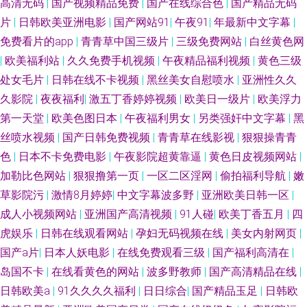
高清无码
|
国产视频精品免费
|
国产在线综合色
|
国产精品无码
片
|
日韩欧美亚洲电影
|
国产网站91
|
午夜91
|
年最新中文字幕
|
AV窝窝 激情综合色网 欧日韩操逼 天天干天天做 中文字幕日韩资源网 91人妻
免费看片的app
|
青青草中国三级片
|
三级免费网站
|
白丝黄色网
|
欧美福利站
|
久久免费手机视频
|
午夜精品福利视频
|
黄色三级
人人干 avtt五月丁香 国产91在线视频播放 久久精品偷拍视频 午夜寂寞福利
处女毛片
|
日韩在线不卡视频
|
黑丝美女自慰喷水
|
亚洲性久久
久影院
|
夜夜福利
|
激五丁香婷婷视频
|
欧美日一级片
|
欧美浮力
吃瓜偷青视频 日本阿v中文字幕 亚洲天堂av网 91黑丝免费 91性爱视频 大香
第一天堂
|
欧美色图日本
|
午夜福利男女
|
另类强奸中文字幕
|
黑
丝喷水视频
|
国产日韩免费视频
|
青青草在线影视
|
狠狠操青青
蕉青草 九一视频色综合 日本久久视 在线看日韩 91日曼黄 潮喷视频一区二区
色
|
日本不卡免费电影
|
午夜影院超黄靠逼
|
黄色日皮视频网站
|
www豆花社区 黑丝美女自慰网站 欧美精品久久多人混战 天堂色豆花113
加勒比色网站
|
狠狠撸第一页
|
一区二区淫网
|
偷拍福利导航
|
嫩
草影院污
|
激情8月婷婷
|
中文字幕波多野
|
亚洲欧美日韩一区
|
91app看片 91亲99 国产91在线视频看看 欧美牛b叉视频 伊人大香焦 91巨乳
成人小视频网站
|
亚洲国产高清视频
|
91人碰
|
欧美丁香五月
|
四
虎娱乐
|
日韩在线观看网站
|
孕妇无码视频在线
|
美女内射网页
|
黑丝美女 在线看欧美日韩sss 91麻豆精产国品 av高潮亚洲 国产欧美香蕉视
国产a片
|
日本人妖电影
|
在线免费观看三级
|
国产福利高清在
|
岛国不卡
|
在线看黄色的网站
|
波多野教师
|
国产高清精品在线
|
频 日韩欧美网站A片 91n美女 91制片厂东京热 国产精品49 美欧日韩av 色色
日韩欧美a
|
91久久久久福利
|
日日综合
|
国产精品玉足
|
日韩欧