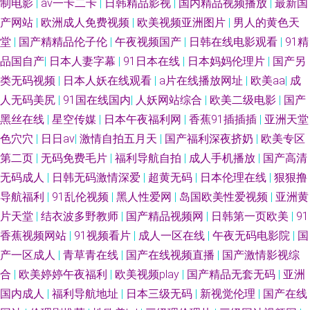
制电影
|
av一卡二卡
|
日韩精品影视
|
国内精品视频播放
|
最新国
产网站
|
欧洲成人免费视频
|
欧美视频亚洲图片
|
男人的黄色天
堂
|
国产精精品伦子伦
|
午夜视频国产
|
日韩在线电影观看
|
91精
品国自产
|
日本人妻字幕
|
91日本在线
|
日本妈妈伦理片
|
国产另
类无码视频
|
日本人妖在线观看
|
a片在线播放网址
|
欧美aa
|
成
人无码美尻
|
91国在线国内
|
人妖网站综合
|
欧美二级电影
|
国产
黑丝在线
|
星空传媒
|
日本午夜福利网
|
香蕉91插插插
|
亚洲天堂
色穴穴
|
日日av
|
激情自拍五月天
|
国产福利深夜挤奶
|
欧美专区
第二页
|
无码免费毛片
|
福利导航自拍
|
成人手机播放
|
国产高清
无码成人
|
日韩无码激情深爱
|
超黄无码
|
日本伦理在线
|
狠狠撸
导航福利
|
91乱伦视频
|
黑人性爱网
|
岛国欧美性爱视频
|
亚洲黄
片天堂
|
结衣波多野教师
|
国产精品视频网
|
日韩第一页欧美
|
91
香蕉视频网站
|
91视频看片
|
成人一区在线
|
午夜无码电影院
|
国
产一区成人
|
青草青在线
|
国产在线视频直播
|
国产激情影视综
合
|
欧美婷婷午夜福利
|
欧美视频play
|
国产精品无套无码
|
亚洲
国内成人
|
福利导航地址
|
日本三级无码
|
新视觉伦理
|
国产在线