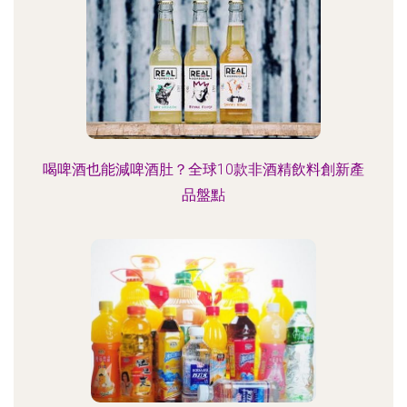
喝啤酒也能減啤酒肚？全球10款非酒精飲料創新產
品盤點