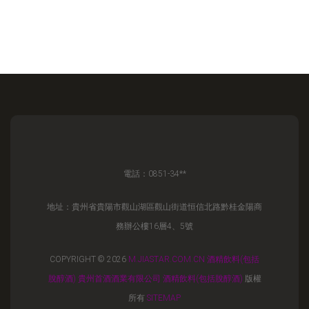
電話：0851-34**
地址：貴州省貴陽市觀山湖區觀山街道恒信北路黔桂金陽商
務辦公樓16層4、5號
COPYRIGHT © 2026
M.JIASTAR.COM.CN
酒精飲料(包括
脫醇酒)
貴州首酒酒業有限公司
酒精飲料(包括脫醇酒)
版權
所有
SITEMAP