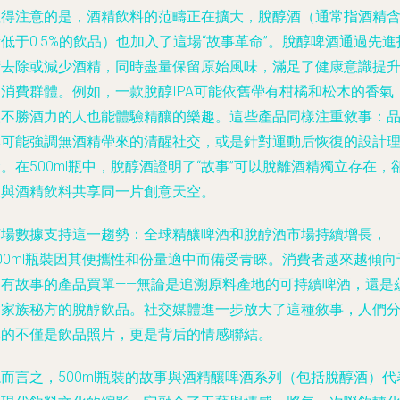
值得注意的是，酒精飲料的范疇正在擴大，脫醇酒（通常指酒精
低于0.5%的飲品）也加入了這場“故事革命”。脫醇啤酒通過先進
術去除或減少酒精，同時盡量保留原始風味，滿足了健康意識提
的消費群體。例如，一款脫醇IPA可能依舊帶有柑橘和松木的香氣
讓不勝酒力的人也能體驗精釀的樂趣。這些產品同樣注重敘事：
牌可能強調無酒精帶來的清醒社交，或是針對運動后恢復的設計
。在500ml瓶中，脫醇酒證明了“故事”可以脫離酒精獨立存在，
又與酒精飲料共享同一片創意天空。
市場數據支持這一趨勢：全球精釀啤酒和脫醇酒市場持續增長，
00ml瓶裝因其便攜性和份量適中而備受青睞。消費者越來越傾向
為有故事的產品買單——無論是追溯原料產地的可持續啤酒，還是
含家族秘方的脫醇飲品。社交媒體進一步放大了這種敘事，人們
享的不僅是飲品照片，更是背后的情感聯結。
而言之，500ml瓶裝的故事與酒精釀啤酒系列（包括脫醇酒）代