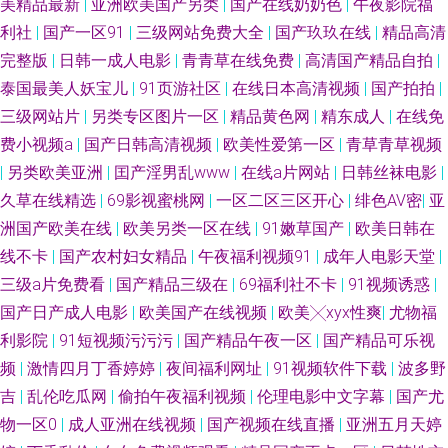
的网站 在线中文字幕网站日韩 91入口成人 操碰在线视频95av 欧美日韩色网
美精品最新
|
亚洲欧美国产另类
|
国产在线奶奶色
|
午夜影院福
利社
|
国产一区91
|
三级网站免费大全
|
国产玖玖在线
|
精品高清
站 香蕉国产 91秦先生在这播放 白丝白虎自慰 精品国产二区三区三州 婷婷第
完整版
|
日韩一成人电影
|
青青草在线免费
|
高清国产精品自拍
|
泰国最美人妖宝儿
|
91页游社区
|
在线日本高清视频
|
国产拍拍
|
五页 日韩另类无码AV 影视先锋日韩资源网 国产精品久久性爱 日本伦理在线
三级网站片
|
另类专区图片一区
|
精品黄色网
|
精东成人
|
在线免
费小视频a
|
国产日韩高清视频
|
欧美性爱第一区
|
青草青草视频
观看网页 夜夜撸2026俺来也 91社区成人在线 影音先锋资源乱 久久五月91
|
另类欧美亚洲
|
囯产淫男乱www
|
在线a片网站
|
日韩丝袜电影
|
久草在线精选
|
69影视蜜桃网
|
一区二区三区开心
|
绯色AV密
|
亚
深爱激情激动网 91av福利 A级片男人天堂 久草99福利视频 日韩欧美国产色
洲国产欧美在线
|
欧美另类一区在线
|
91嫩草国产
|
欧美日韩在
色 91rp爆 91熊猫在线免费观看 国产电影免费观看 男人天堂A片 五月妞妞网
线不卡
|
国产农村妇女精品
|
午夜福利视频91
|
成年人电影天堂
|
三级a片免费看
|
国产精品三级在
|
69福利社不卡
|
91视频诱惑
|
91国产超碰在线 国产精久久 欧美亚洲私人 一级肏屄视频区 91麻豆天美传媒
国产日产成人电影
|
欧美国产在线视频
|
欧美╳xyx性爽
|
尤物福
利影院
|
91短视频污污污
|
国产精品午夜一区
|
国产精品可乐视
在线 大香蕉亚洲 久久六热视频 日韩综合在线精品 91com在线 操逼色播 久久
频
|
激情四月丁香婷婷
|
夜间福利网址
|
91视频软件下载
|
波多野
吉
|
乱伦吃瓜网
|
偷拍午夜福利视频
|
伦理电影中文字幕
|
国产尤
一区丝袜制服 午夜青青草在线 91狼友紧急 www射射射 久久精品AV电影 91
物一区0
|
成人亚洲在线视频
|
国产视频在线直播
|
亚洲五月天婷