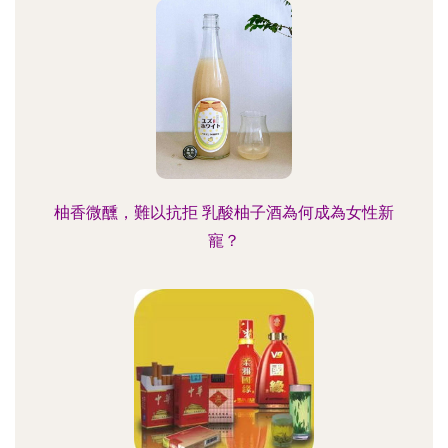
柚香微醺，難以抗拒 乳酸柚子酒為何成為女性新
寵？