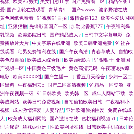
视频
|
欧美VS另类
|
美女自慰18禁
|
国产免费看二区
|
精品在线8
爱
|
国产乱轮在线观看
|
青草青91
|
国产wwww
|
波多野结在线
|
黄色网纸免费看
|
91视频91自拍
|
激情肏逼123
|
欧美性爱法国网
址
|
亚狠狠撸
|
先锋影音国产一区
|
加勒比香蕉777
|
午夜福利爆
乳视频
|
欧美影院日韩
|
国产精品成人v
|
日韩中文字幕电影
|
免
费播放片大片
|
中文字幕在线亚洲
|
欧美日韩亚洲免费
|
91社在
线观看
|
宅男免费福利在线
|
国产午夜高清
|
青春草成人
|
自拍欧
美色图自拍
|
欧美成人综合图
|
欧美a级影片
|
91狠狠干
|
亚洲国
产视频一区
|
中国黄色三级毛片
|
黄色高清无码
|
午夜理论按摩
电影
|
欧美XXXXX性
|
国产主播一
|
丁香五月天综合
|
少妇一区二
区黑料
|
午夜福利云c
|
国产二区高清视频
|
91精品一区资源
|
亚
洲午夜视频一级
|
91日韩欧美
|
欧美韩二区
|
成年人网站下载
|
欧
美成网站
|
欧美日韩免费视频
|
自拍偷拍欧美日韩
|
午夜福利小
视频
|
成人激情深爱
|
人妻导航
|
亚洲欧洲偷拍性爱
|
免费在线成
人
|
欧美成人福利网站
|
国产激情在线
|
蜜桃福利视频51
|
日本伦
理片秘密
|
丝袜av亚洲
|
性欧美网址在线
|
日韩欧美手机在线
|
欧